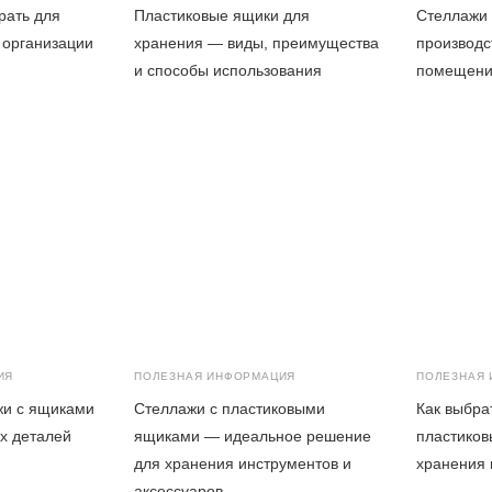
рать для
Пластиковые ящики для
Стеллажи 
 организации
хранения — виды, преимущества
производс
и способы использования
помещен
ИЯ
ПОЛЕЗНАЯ ИНФОРМАЦИЯ
ПОЛЕЗНАЯ
жи с ящиками
Стеллажи с пластиковыми
Как выбра
х деталей
ящиками — идеальное решение
пластико
для хранения инструментов и
хранения
аксессуаров