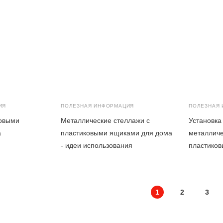
ИЯ
ПОЛЕЗНАЯ ИНФОРМАЦИЯ
ПОЛЕЗНАЯ
ковыми
Металлические стеллажи с
Установка 
а
пластиковыми ящиками для дома
металличе
- идеи использования
пластико
1
2
3