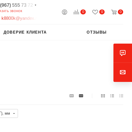
(967)
555
73
72
0
0
0
АЗАТЬ ЗВОНОК
k
8
8
0
0
k
@
y
a
n
d
e
x
.
r
ДОВЕРИЕ КЛИЕНТА
ОТЗЫВЫ
), мм