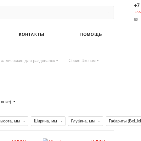
+7
ЗАК
КОНТАКТЫ
ПОМОЩЬ
—
аллические для раздевалок
Серия Эконом
тание)
ысота, мм
Ширина, мм
Глубина, мм
Габариты (ВхШхГ