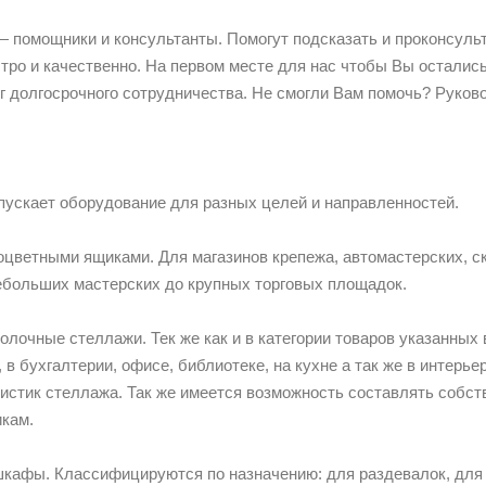
помощники и консультанты. Помогут подсказать и проконсульт
тро и качественно. На первом месте для нас чтобы Вы остали
г долгосрочного сотрудничества. Не смогли Вам помочь? Руково
ускает оборудование для разных целей и направленностей.
оцветными ящиками. Для магазинов крепежа, автомастерских, ск
ебольших мастерских до крупных торговых площадок.
олочные стеллажи. Тек же как и в категории товаров указанных
, в бухгалтерии, офисе, библиотеке, на кухне а так же в интер
ристик стеллажа. Так же имеется возможность составлять собс
тикам.
кафы. Классифицируются по назначению: для раздевалок, для к