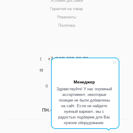
Условия доставки
Гарантия на товар
Реквизиты
Политика
+7 (967) 555-73-72
k8800k@yandex.ru
Менеджер
г.Ростов-на-Дону
Здравствуйте! У нас огромный
ассортимент, некоторые
позиции не были добавлены
Режим работы:
на сайт. Если не найдете
ПН.-ПТ.: С 8:00 до 17:00
нужный вариант, мы с
радостью подберем для Вас
нужное оборудование.